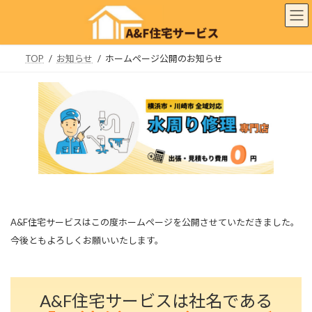
コ
ナ
ン
ビ
テ
ゲ
ン
ー
TOP
お知らせ
ホームページ公開のお知らせ
ツ
シ
へ
ョ
ス
ン
キ
に
ッ
移
プ
動
A&F住宅サービスはこの度ホームページを公開させていただきました。
今後ともよろしくお願いいたします。
A&F住宅サービスは社名である